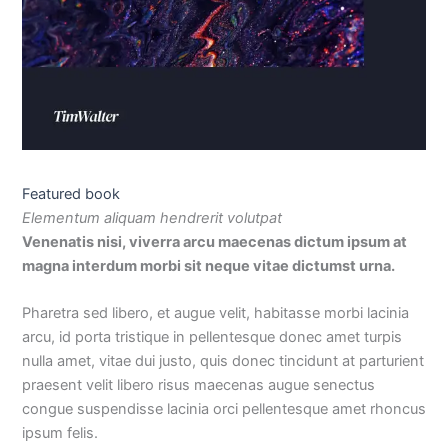
Featured book
Elementum aliquam hendrerit volutpat​
Venenatis nisi, viverra arcu maecenas dictum ipsum at
magna interdum morbi sit neque vitae dictumst urna.
Pharetra sed libero, et augue velit, habitasse morbi lacinia
arcu, id porta tristique in pellentesque donec amet turpis
nulla amet, vitae dui justo, quis donec tincidunt at parturient
praesent velit libero risus maecenas augue senectus
congue suspendisse lacinia orci pellentesque amet rhoncus
ipsum felis.